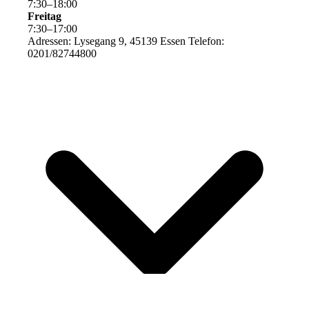
7
:
30
–
18
:
00
Freitag
7
:
30
–
17
:
00
Adressen: Lysegang 9, 45139 Essen Telefon:
0201/82744800
Cookie-Einstellungen
Diese Webseite verwendet Cookies, um Besuchern ein optimales
Nutzererlebnis zu bieten. Bestimmte Inhalte von Drittanbietern werden