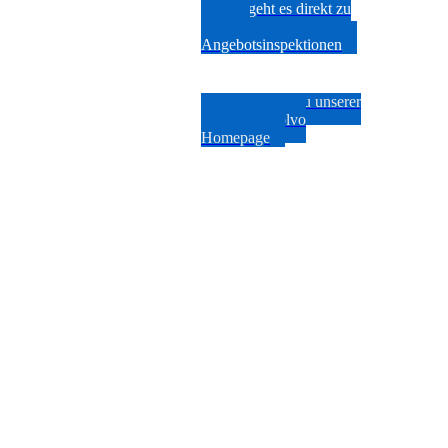
Hier geht es direkt zu
unseren
Angebotsinspektionen
Hier geht es zu unserer
offiziellen Volvo
Homepage