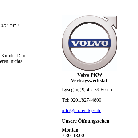
ariert !
vo Kunde. Dann
eren, nichts
Volvo PKW
Vertragswerkstatt
Lysegang 9, 45139 Essen
Tel: 0201/82744800
info@ch-reintges.de
Unsere Öffnungszeiten
Montag
7
:
30
–
18
:
00