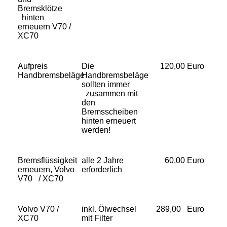
Bremsklötze
hinten
erneuern V70 /
XC70
Aufpreis
Die
120,00 Euro
Handbremsbeläge
Handbremsbeläge
sollten immer
zusammen mit
den
Bremsscheiben
hinten erneuert
werden!
Bremsflüssigkeit
alle 2 Jahre
60,00 Euro
erneuern, Volvo
erforderlich
V70 / XC70
Volvo V70 /
inkl. Ölwechsel
289,00 Euro
XC70
mit Filter